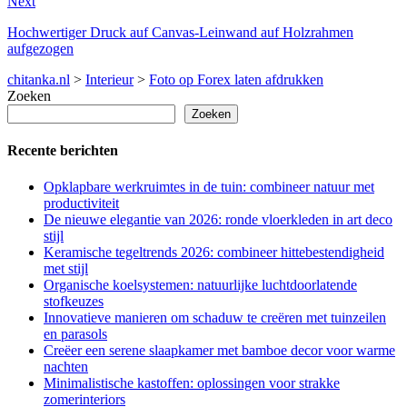
Next
Hochwertiger Druck auf Canvas-Leinwand auf Holzrahmen
aufgezogen
chitanka.nl
>
Interieur
>
Foto op Forex laten afdrukken
Zoeken
Zoeken
Recente berichten
Opklapbare werkruimtes in de tuin: combineer natuur met
productiviteit
De nieuwe elegantie van 2026: ronde vloerkleden in art deco
stijl
Keramische tegeltrends 2026: combineer hittebestendigheid
met stijl
Organische koelsystemen: natuurlijke luchtdoorlatende
stofkeuzes
Innovatieve manieren om schaduw te creëren met tuinzeilen
en parasols
Creëer een serene slaapkamer met bamboe decor voor warme
nachten
Minimalistische kastoffen: oplossingen voor strakke
zomerinteriors