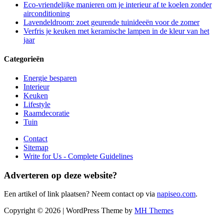
Eco-vriendelijke manieren om je interieur af te koelen zonder
airconditioning
Lavendeldroom: zoet geurende tuinideeën voor de zomer
Verfris je keuken met keramische lampen in de kleur van het
jaar
Categorieën
Energie besparen
Interieur
Keuken
Lifestyle
Raamdecoratie
Tuin
Contact
Sitemap
Write for Us - Complete Guidelines
Adverteren op deze website?
Een artikel of link plaatsen? Neem contact op via
napiseo.com
.
Copyright © 2026 | WordPress Theme by
MH Themes