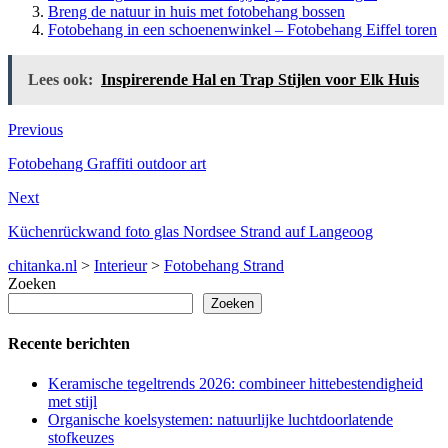
Breng de natuur in huis met fotobehang bossen
Fotobehang in een schoenenwinkel – Fotobehang Eiffel toren
Lees ook:
Inspirerende Hal en Trap Stijlen voor Elk Huis
Previous
Fotobehang Graffiti outdoor art
Next
Küchenrückwand foto glas Nordsee Strand auf Langeoog
chitanka.nl
>
Interieur
>
Fotobehang Strand
Zoeken
Zoeken
Recente berichten
Keramische tegeltrends 2026: combineer hittebestendigheid
met stijl
Organische koelsystemen: natuurlijke luchtdoorlatende
stofkeuzes