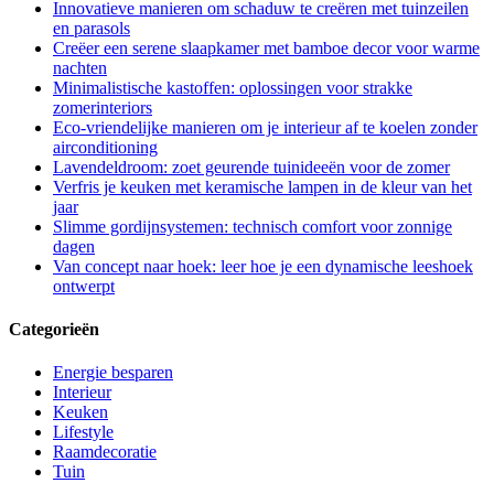
Innovatieve manieren om schaduw te creëren met tuinzeilen
en parasols
Creëer een serene slaapkamer met bamboe decor voor warme
nachten
Minimalistische kastoffen: oplossingen voor strakke
zomerinteriors
Eco-vriendelijke manieren om je interieur af te koelen zonder
airconditioning
Lavendeldroom: zoet geurende tuinideeën voor de zomer
Verfris je keuken met keramische lampen in de kleur van het
jaar
Slimme gordijnsystemen: technisch comfort voor zonnige
dagen
Van concept naar hoek: leer hoe je een dynamische leeshoek
ontwerpt
Categorieën
Energie besparen
Interieur
Keuken
Lifestyle
Raamdecoratie
Tuin