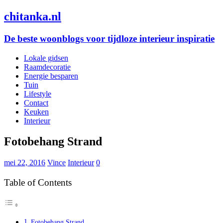
chitanka.nl
De beste woonblogs voor tijdloze interieur inspiratie
Lokale gidsen
Raamdecoratie
Energie besparen
Tuin
Lifestyle
Contact
Keuken
Interieur
Fotobehang Strand
mei 22, 2016
Vince
Interieur
0
Table of Contents
Fotobehang Strand