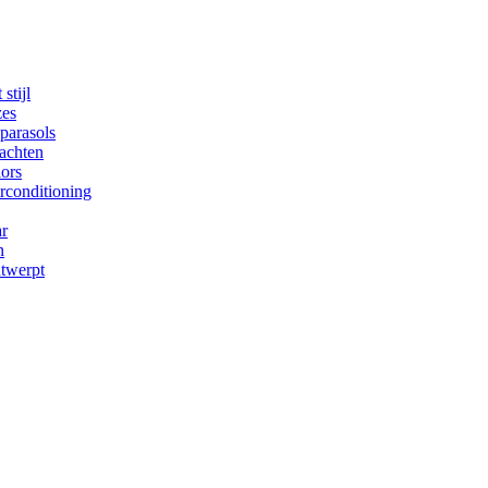
stijl
zes
parasols
achten
iors
irconditioning
ar
n
ntwerpt