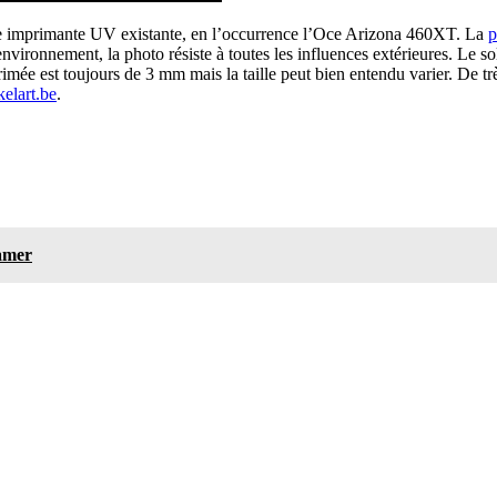
re imprimante UV existante, en l’occurrence l’Oce Arizona 460XT. La
p
onnement, la photo résiste à toutes les influences extérieures. Le solei
mée est toujours de 3 mm mais la taille peut bien entendu varier. De trè
elart.be
.
amer