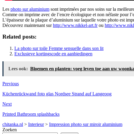
Les
photo sur aluminium
sont imprimées par nos soins sur la meilleu
Comme on imprime avec de l’encre écologique et non néfaste pour l’envir
L’épaisseur de la plaque d’aluminium sur laquelle votre photo est impri
Découvrez maintenant sur
http://www.nikkel-art.fr
ou
http://www.nikk
Related posts:
La photo sur toile Femme sensuelle dans son lit
Exclusieve kortingscode en aanbiedingen
Lees ook:
Bloemen en planten: voeg leven toe aan uw woonk
Previous
Küchenrückwand foto glas Nordsee Strand auf Langeoog
Next
Printed Bathroom splashbacks
chitanka.nl
>
Interieur
>
Impression photo sur miroir aluminium
Zoeken