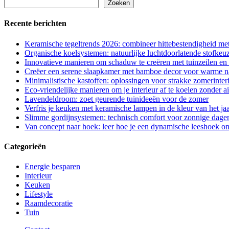
Zoeken
Recente berichten
Keramische tegeltrends 2026: combineer hittebestendigheid met 
Organische koelsystemen: natuurlijke luchtdoorlatende stofkeu
Innovatieve manieren om schaduw te creëren met tuinzeilen en 
Creëer een serene slaapkamer met bamboe decor voor warme n
Minimalistische kastoffen: oplossingen voor strakke zomerinter
Eco-vriendelijke manieren om je interieur af te koelen zonder a
Lavendeldroom: zoet geurende tuinideeën voor de zomer
Verfris je keuken met keramische lampen in de kleur van het ja
Slimme gordijnsystemen: technisch comfort voor zonnige dage
Van concept naar hoek: leer hoe je een dynamische leeshoek o
Categorieën
Energie besparen
Interieur
Keuken
Lifestyle
Raamdecoratie
Tuin