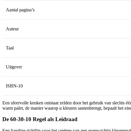
Aantal pagina’s
Auteur
Taal
Uitgever
ISBN-10
Een sfeervolle keuken ontstaat zelden door het gebruik van slechts één
warm palet, de manier waarop u kleuren samenbrengt, bepaalt het eind
De 60-30-10 Regel als Leidraad
Een handige richtlijn voor het creëren van een evenwichtig kleurenpal