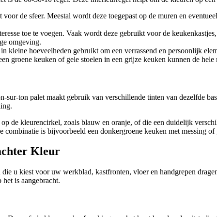
 voor de sfeer. Meestal wordt deze toegepast op de muren en eventueel de 
nteresse toe te voegen. Vaak wordt deze gebruikt voor de keukenkastje
eige omgeving.
t in kleine hoeveelheden gebruikt om een verrassend en persoonlijk ele
en groene keuken of gele stoelen in een grijze keuken kunnen de hele r
-sur-ton palet maakt gebruik van verschillende tinten van dezelfde basi
ling.
op de kleurencirkel, zoals blauw en oranje, of die een duidelijk verschi
de combinatie is bijvoorbeeld een donkergroene keuken met messing of
achter Kleur
die u kiest voor uw werkblad, kastfronten, vloer en handgrepen dragen i
 het is aangebracht.