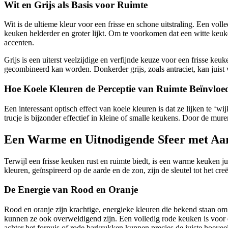
Wit en Grijs als Basis voor Ruimte
Wit is de ultieme kleur voor een frisse en schone uitstraling. Een vol
keuken helderder en groter lijkt. Om te voorkomen dat een witte keuken
accenten.
Grijs is een uiterst veelzijdige en verfijnde keuze voor een frisse keu
gecombineerd kan worden. Donkerder grijs, zoals antraciet, kan juist
Hoe Koele Kleuren de Perceptie van Ruimte Beïnvloe
Een interessant optisch effect van koele kleuren is dat ze lijken te ‘wi
trucje is bijzonder effectief in kleine of smalle keukens. Door de mure
Een Warme en Uitnodigende Sfeer met Aa
Terwijl een frisse keuken rust en ruimte biedt, is een warme keuken ju
kleuren, geïnspireerd op de aarde en de zon, zijn de sleutel tot het cre
De Energie van Rood en Oranje
Rood en oranje zijn krachtige, energieke kleuren die bekend staan om
kunnen ze ook overweldigend zijn. Een volledig rode keuken is voor 
achter het fornuis of rode barkrukken kunnen precies de juiste hoevee