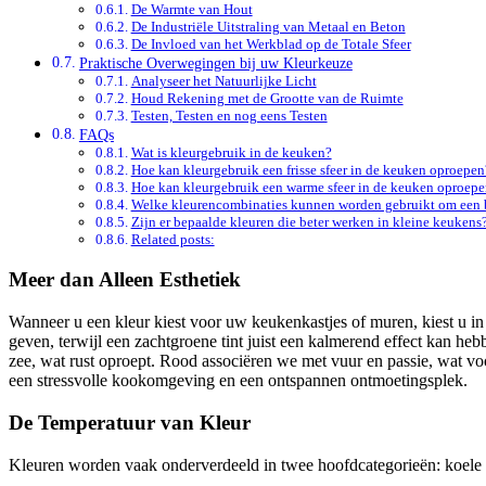
De Warmte van Hout
De Industriële Uitstraling van Metaal en Beton
De Invloed van het Werkblad op de Totale Sfeer
Praktische Overwegingen bij uw Kleurkeuze
Analyseer het Natuurlijke Licht
Houd Rekening met de Grootte van de Ruimte
Testen, Testen en nog eens Testen
FAQs
Wat is kleurgebruik in de keuken?
Hoe kan kleurgebruik een frisse sfeer in de keuken oproepen
Hoe kan kleurgebruik een warme sfeer in de keuken oproep
Welke kleurencombinaties kunnen worden gebruikt om een be
Zijn er bepaalde kleuren die beter werken in kleine keukens
Related posts:
Meer dan Alleen Esthetiek
Wanneer u een kleur kiest voor uw keukenkastjes of muren, kiest u in
geven, terwijl een zachtgroene tint juist een kalmerend effect kan h
zee, wat rust oproept. Rood associëren we met vuur en passie, wat voo
een stressvolle kookomgeving en een ontspannen ontmoetingsplek.
De Temperatuur van Kleur
Kleuren worden vaak onderverdeeld in twee hoofdcategorieën: koele k