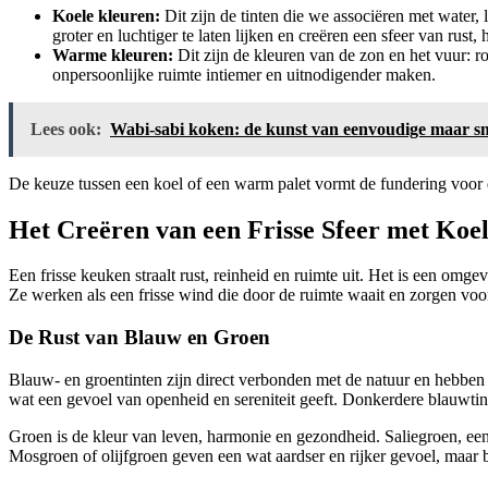
Koele kleuren:
Dit zijn de tinten die we associëren met water, 
groter en luchtiger te laten lijken en creëren een sfeer van rust, 
Warme kleuren:
Dit zijn de kleuren van de zon en het vuur: 
onpersoonlijke ruimte intiemer en uitnodigender maken.
Lees ook:
Wabi-sabi koken: de kunst van eenvoudige maar s
De keuze tussen een koel of een warm palet vormt de fundering voor de
Het Creëren van een Frisse Sfeer met Koe
Een frisse keuken straalt rust, reinheid en ruimte uit. Het is een omg
Ze werken als een frisse wind die door de ruimte waait en zorgen voo
De Rust van Blauw en Groen
Blauw- en groentinten zijn direct verbonden met de natuur en hebbe
wat een gevoel van openheid en sereniteit geeft. Donkerdere blauwtint
Groen is de kleur van leven, harmonie en gezondheid. Saliegroen, een p
Mosgroen of olijfgroen geven een wat aardser en rijker gevoel, maar