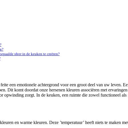
?
en?
paalde sfeer in de keuken te creëren?
?
 feite een emotionele achtergrond voor een groot deel van uw leven. Ee
ebben. Dit komt doordat onze hersenen kleuren associëren met ervaringe
r opwinding zorgt. In de keuken, een ruimte die zowel functioneel als 
leuren en warme kleuren. Deze ’temperatuur’ heeft niets te maken met