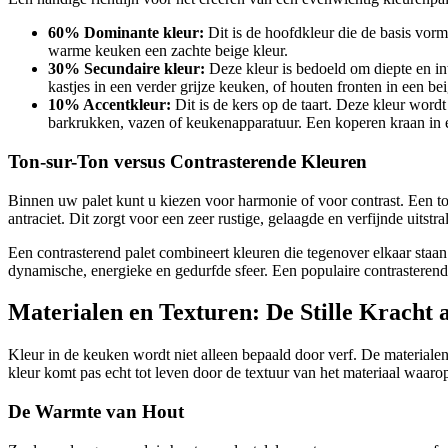
60% Dominante kleur:
Dit is de hoofdkleur die de basis vormt
warme keuken een zachte beige kleur.
30% Secundaire kleur:
Deze kleur is bedoeld om diepte en i
kastjes in een verder grijze keuken, of houten fronten in een b
10% Accentkleur:
Dit is de kers op de taart. Deze kleur word
barkrukken, vazen of keukenapparatuur. Een koperen kraan in e
Ton-sur-Ton versus Contrasterende Kleuren
Binnen uw palet kunt u kiezen voor harmonie of voor contrast. Een ton
antraciet. Dit zorgt voor een zeer rustige, gelaagde en verfijnde uitstra
Een contrasterend palet combineert kleuren die tegenover elkaar staan 
dynamische, energieke en gedurfde sfeer. Een populaire contrasteren
Materialen en Texturen: De Stille Kracht 
Kleur in de keuken wordt niet alleen bepaald door verf. De materialen 
kleur komt pas echt tot leven door de textuur van het materiaal waarop
De Warmte van Hout