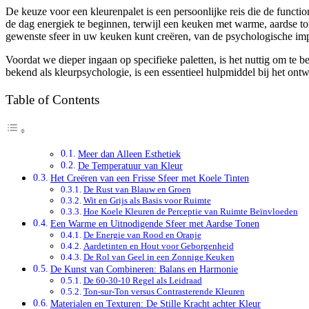
De keuze voor een kleurenpalet is een persoonlijke reis die de functio
de dag energiek te beginnen, terwijl een keuken met warme, aardse to
gewenste sfeer in uw keuken kunt creëren, van de psychologische impac
Voordat we dieper ingaan op specifieke paletten, is het nuttig om te
bekend als kleurpsychologie, is een essentieel hulpmiddel bij het ont
Table of Contents
Meer dan Alleen Esthetiek
De Temperatuur van Kleur
Het Creëren van een Frisse Sfeer met Koele Tinten
De Rust van Blauw en Groen
Wit en Grijs als Basis voor Ruimte
Hoe Koele Kleuren de Perceptie van Ruimte Beïnvloeden
Een Warme en Uitnodigende Sfeer met Aardse Tonen
De Energie van Rood en Oranje
Aardetinten en Hout voor Geborgenheid
De Rol van Geel in een Zonnige Keuken
De Kunst van Combineren: Balans en Harmonie
De 60-30-10 Regel als Leidraad
Ton-sur-Ton versus Contrasterende Kleuren
Materialen en Texturen: De Stille Kracht achter Kleur