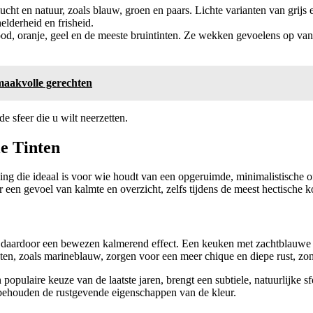
lucht en natuur, zoals blauw, groen en paars. Lichte varianten van grij
helderheid en frisheid.
rood, oranje, geel en de meeste bruintinten. Ze wekken gevoelens op va
maakvolle gerechten
 sfeer die u wilt neerzetten.
le Tinten
eving die ideaal is voor wie houdt van een opgeruimde, minimalistische 
r een gevoel van kalmte en overzicht, zelfs tijdens de meest hectisch
n daardoor een bewezen kalmerend effect. Een keuken met zachtblauwe 
en, zoals marineblauw, zorgen voor een meer chique en diepe rust, zond
opulaire keuze van de laatste jaren, brengt een subtiele, natuurlijke sfe
 behouden de rustgevende eigenschappen van de kleur.