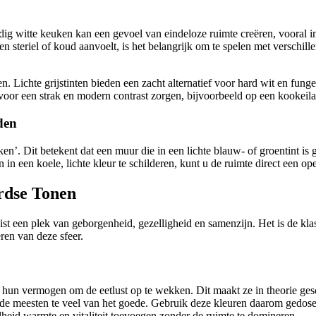
ledig witte keuken kan een gevoel van eindeloze ruimte creëren, vooral 
 steriel of koud aanvoelt, is het belangrijk om te spelen met verschille
ken. Lichte grijstinten bieden een zacht alternatief voor hard wit en fung
 voor een strak en modern contrast zorgen, bijvoorbeeld op een kookeil
den
jken’. Dit betekent dat een muur die in een lichte blauw- of groentint is g
n in een koele, lichte kleur te schilderen, kunt u de ruimte direct een o
rdse Tonen
ist een plek van geborgenheid, gezelligheid en samenzijn. Het is de kla
ëren van deze sfeer.
 hun vermogen om de eetlust op te wekken. Dit maakt ze in theorie gesch
de meesten te veel van het goede. Gebruik deze kleuren daarom gedosee
lheid warmte en vitaliteit toevoegen zonder de ruimte te domineren.