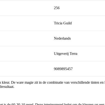
256
Tricia Guild
Nederlands
Uitgeverij Terra
9089895457
 kleur. De ware magie zit in de combinatie van verschillende tinten en h
resultaat.
et is de 60-30-10 regel. Deze interieurregel helpt om de kleuren op ee