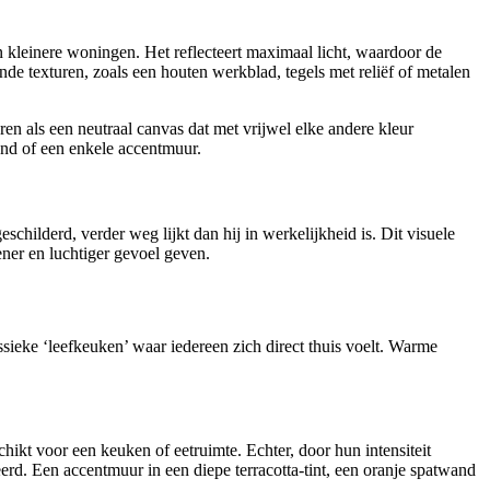
in kleinere woningen. Het reflecteert maximaal licht, waardoor de
nde texturen, zoals een houten werkblad, tegels met reliëf of metalen
eren als een neutraal canvas dat met vrijwel elke andere kleur
and of een enkele accentmuur.
eschilderd, verder weg lijkt dan hij in werkelijkheid is. Dit visuele
pener en luchtiger gevoel geven.
ssieke ‘leefkeuken’ waar iedereen zich direct thuis voelt. Warme
ikt voor een keuken of eetruimte. Echter, door hun intensiteit
rd. Een accentmuur in een diepe terracotta-tint, een oranje spatwand