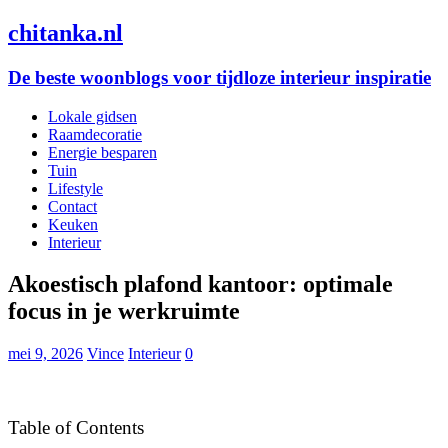
chitanka.nl
De beste woonblogs voor tijdloze interieur inspiratie
Lokale gidsen
Raamdecoratie
Energie besparen
Tuin
Lifestyle
Contact
Keuken
Interieur
Akoestisch plafond kantoor: optimale
focus in je werkruimte
mei 9, 2026
Vince
Interieur
0
Table of Contents