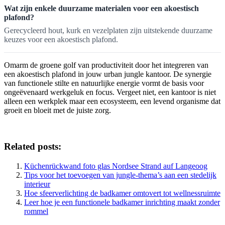
Wat zijn enkele duurzame materialen voor een akoestisch
plafond?
Gerecycleerd hout, kurk en vezelplaten zijn uitstekende duurzame
keuzes voor een akoestisch plafond.
Omarm de groene golf van productiviteit door het integreren van
een akoestisch plafond in jouw urban jungle kantoor. De synergie
van functionele stilte en natuurlijke energie vormt de basis voor
ongeëvenaard werkgeluk en focus. Vergeet niet, een kantoor is niet
alleen een werkplek maar een ecosysteem, een levend organisme dat
groeit en bloeit met de juiste zorg.
Related posts:
Küchenrückwand foto glas Nordsee Strand auf Langeoog
Tips voor het toevoegen van jungle-thema’s aan een stedelijk
interieur
Hoe sfeerverlichting de badkamer omtovert tot wellnessruimte
Leer hoe je een functionele badkamer inrichting maakt zonder
rommel