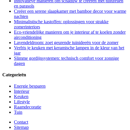
Innovatieve manieren om schaduw te creëren met tuinzeilen
en parasols
Creëer een serene slaapkamer met bamboe decor voor warme
nachten
Minimalistische kastoffen: oplossingen voor strakke
zomerinteriors
Eco-vriendelijke manieren om je interieur af te koelen zonder
airconditioning
Lavendeldroom: zoet geurende tuinideeën voor de zomer
Verfris je keuken met keramische lampen in de kleur van het
jaar
Slimme gordijnsystemen: technisch comfort voor zonnige
dagen
Categorieën
Energie besparen
Interieur
Keuken
Lifestyle
Raamdecoratie
Tuin
Contact
Sitemap