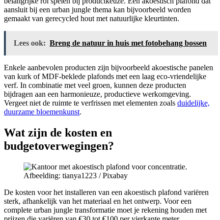
belangrijke rol spelen bij productkeuze. Een akoestisch plafond dat
aansluit bij een urban jungle thema kan bijvoorbeeld worden
gemaakt van gerecycled hout met natuurlijke kleurtinten.
Lees ook:
Breng de natuur in huis met fotobehang bossen
Enkele aanbevolen producten zijn bijvoorbeeld akoestische panelen
van kurk of MDF-beklede plafonds met een laag eco-vriendelijke
verf. In combinatie met veel groen, kunnen deze producten
bijdragen aan een harmonieuze, productieve werkomgeving.
Vergeet niet de ruimte te verfrissen met elementen zoals
duidelijke,
duurzame bloemenkunst
.
Wat zijn de kosten en
budgetoverwegingen?
Afbeelding: tianya1223 / Pixabay
De kosten voor het installeren van een akoestisch plafond variëren
sterk, afhankelijk van het materiaal en het ontwerp. Voor een
complete urban jungle transformatie moet je rekening houden met
prijzen die variëren van €30 tot €100 per vierkante meter.