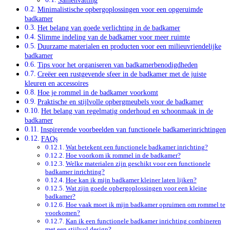
Samenvatting
Minimalistische opbergoplossingen voor een opgeruimde
badkamer
Het belang van goede verlichting in de badkamer
Slimme indeling van de badkamer voor meer ruimte
Duurzame materialen en producten voor een milieuvriendelijke
badkamer
Tips voor het organiseren van badkamerbenodigdheden
Creëer een rustgevende sfeer in de badkamer met de juiste
kleuren en accessoires
Hoe je rommel in de badkamer voorkomt
Praktische en stijlvolle opbergmeubels voor de badkamer
Het belang van regelmatig onderhoud en schoonmaak in de
badkamer
Inspirerende voorbeelden van functionele badkamerinrichtingen
FAQs
Wat betekent een functionele badkamer inrichting?
Hoe voorkom ik rommel in de badkamer?
Welke materialen zijn geschikt voor een functionele
badkamer inrichting?
Hoe kan ik mijn badkamer kleiner laten lijken?
Wat zijn goede opbergoplossingen voor een kleine
badkamer?
Hoe vaak moet ik mijn badkamer opruimen om rommel te
voorkomen?
Kan ik een functionele badkamer inrichting combineren
met een stijlvol design?