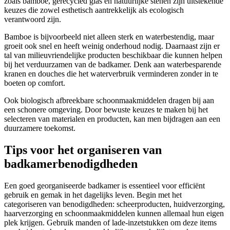
zoals bamboe, gerecycled glas en natuurlijke stenen zijn uitstekende
keuzes die zowel esthetisch aantrekkelijk als ecologisch
verantwoord zijn.
Bamboe is bijvoorbeeld niet alleen sterk en waterbestendig, maar
groeit ook snel en heeft weinig onderhoud nodig. Daarnaast zijn er
tal van milieuvriendelijke producten beschikbaar die kunnen helpen
bij het verduurzamen van de badkamer. Denk aan waterbesparende
kranen en douches die het waterverbruik verminderen zonder in te
boeten op comfort.
Ook biologisch afbreekbare schoonmaakmiddelen dragen bij aan
een schonere omgeving. Door bewuste keuzes te maken bij het
selecteren van materialen en producten, kan men bijdragen aan een
duurzamere toekomst.
Tips voor het organiseren van
badkamerbenodigdheden
Een goed georganiseerde badkamer is essentieel voor efficiënt
gebruik en gemak in het dagelijks leven. Begin met het
categoriseren van benodigdheden: scheerproducten, huidverzorging,
haarverzorging en schoonmaakmiddelen kunnen allemaal hun eigen
plek krijgen. Gebruik manden of lade-inzetstukken om deze items