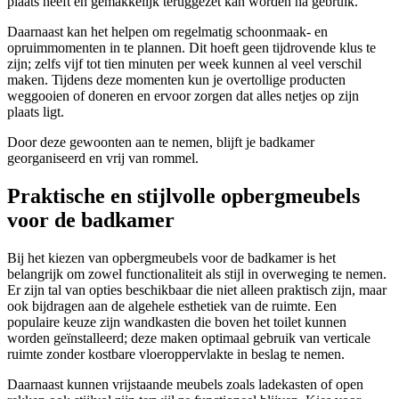
plaats heeft en gemakkelijk teruggezet kan worden na gebruik.
Daarnaast kan het helpen om regelmatig schoonmaak- en
opruimmomenten in te plannen. Dit hoeft geen tijdrovende klus te
zijn; zelfs vijf tot tien minuten per week kunnen al veel verschil
maken. Tijdens deze momenten kun je overtollige producten
weggooien of doneren en ervoor zorgen dat alles netjes op zijn
plaats ligt.
Door deze gewoonten aan te nemen, blijft je badkamer
georganiseerd en vrij van rommel.
Praktische en stijlvolle opbergmeubels
voor de badkamer
Bij het kiezen van opbergmeubels voor de badkamer is het
belangrijk om zowel functionaliteit als stijl in overweging te nemen.
Er zijn tal van opties beschikbaar die niet alleen praktisch zijn, maar
ook bijdragen aan de algehele esthetiek van de ruimte. Een
populaire keuze zijn wandkasten die boven het toilet kunnen
worden geïnstalleerd; deze maken optimaal gebruik van verticale
ruimte zonder kostbare vloeroppervlakte in beslag te nemen.
Daarnaast kunnen vrijstaande meubels zoals ladekasten of open