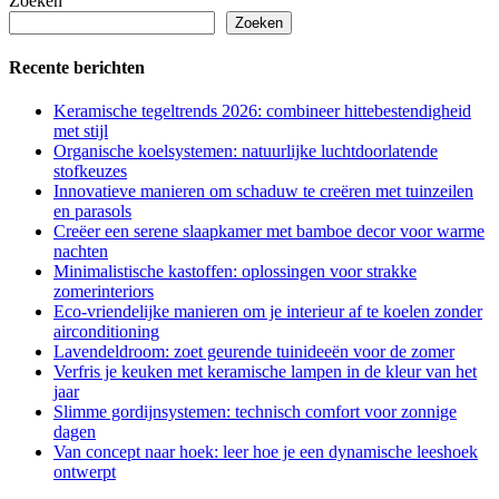
Zoeken
Zoeken
Recente berichten
Keramische tegeltrends 2026: combineer hittebestendigheid
met stijl
Organische koelsystemen: natuurlijke luchtdoorlatende
stofkeuzes
Innovatieve manieren om schaduw te creëren met tuinzeilen
en parasols
Creëer een serene slaapkamer met bamboe decor voor warme
nachten
Minimalistische kastoffen: oplossingen voor strakke
zomerinteriors
Eco-vriendelijke manieren om je interieur af te koelen zonder
airconditioning
Lavendeldroom: zoet geurende tuinideeën voor de zomer
Verfris je keuken met keramische lampen in de kleur van het
jaar
Slimme gordijnsystemen: technisch comfort voor zonnige
dagen
Van concept naar hoek: leer hoe je een dynamische leeshoek
ontwerpt