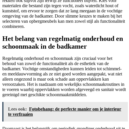
rekken ook stijlvol zijn terwijl ze functioneel blijven. Kies voor
materialen die bestand zijn tegen vocht, zoals waterdicht hout of
kunststof, om ervoor te zorgen dat ze lang meegaan in de vochtige
omgeving van de badkamer. Door slimme keuzes te maken bij het
selecteren van opbergmeubels kan men zowel stijl als functionaliteit
combineren.
Het belang van regelmatig onderhoud en
schoonmaak in de badkamer
Regelmatig onderhoud en schoonmaak zijn cruciaal voor het
behoud van zowel de functionaliteit als de esthetiek van de
badkamer. Vochtige omstandigheden kunnen leiden tot schimmel-
en meeldauwvorming als ze niet goed worden aangepakt, wat niet
alleen ongezond is maar ook schade aan oppervlakken kan
veroorzaken. Het is raadzaam om wekelijks schoonmaakroutines in
te voeren waarbij oppervlakken worden afgeveegd en sanitair wordt
gereinigd met geschikte schoonmaakmiddelen.
Lees ook:
Fotobehang: de perfecte manier om je interieur
te verfraaien
Daarnaast is het belangrijk om periodiek grondiger onderhoud uit te