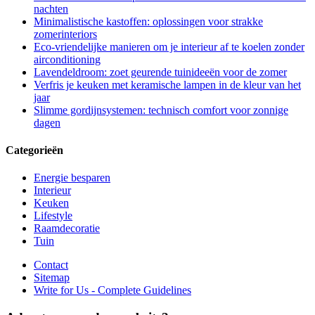
nachten
Minimalistische kastoffen: oplossingen voor strakke
zomerinteriors
Eco-vriendelijke manieren om je interieur af te koelen zonder
airconditioning
Lavendeldroom: zoet geurende tuinideeën voor de zomer
Verfris je keuken met keramische lampen in de kleur van het
jaar
Slimme gordijnsystemen: technisch comfort voor zonnige
dagen
Categorieën
Energie besparen
Interieur
Keuken
Lifestyle
Raamdecoratie
Tuin
Contact
Sitemap
Write for Us - Complete Guidelines