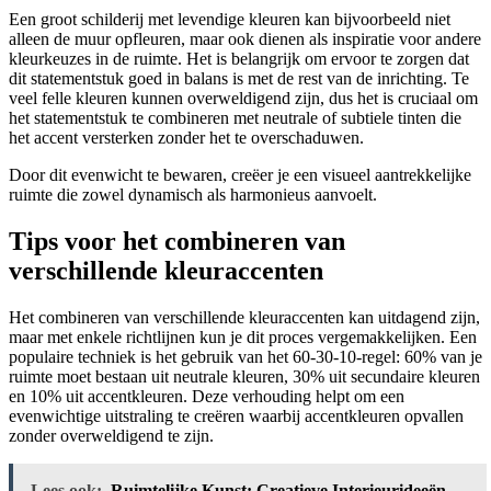
Een groot schilderij met levendige kleuren kan bijvoorbeeld niet
alleen de muur opfleuren, maar ook dienen als inspiratie voor andere
kleurkeuzes in de ruimte. Het is belangrijk om ervoor te zorgen dat
dit statementstuk goed in balans is met de rest van de inrichting. Te
veel felle kleuren kunnen overweldigend zijn, dus het is cruciaal om
het statementstuk te combineren met neutrale of subtiele tinten die
het accent versterken zonder het te overschaduwen.
Door dit evenwicht te bewaren, creëer je een visueel aantrekkelijke
ruimte die zowel dynamisch als harmonieus aanvoelt.
Tips voor het combineren van
verschillende kleuraccenten
Het combineren van verschillende kleuraccenten kan uitdagend zijn,
maar met enkele richtlijnen kun je dit proces vergemakkelijken. Een
populaire techniek is het gebruik van het 60-30-10-regel: 60% van je
ruimte moet bestaan uit neutrale kleuren, 30% uit secundaire kleuren
en 10% uit accentkleuren. Deze verhouding helpt om een
evenwichtige uitstraling te creëren waarbij accentkleuren opvallen
zonder overweldigend te zijn.
Lees ook:
Ruimtelijke Kunst: Creatieve Interieurideeën