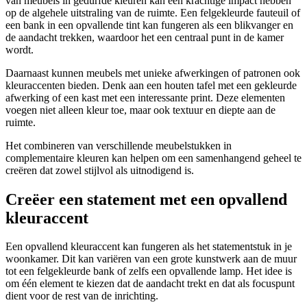
van meubels in gedurfde kleuren kan een krachtige impact hebben
op de algehele uitstraling van de ruimte. Een felgekleurde fauteuil of
een bank in een opvallende tint kan fungeren als een blikvanger en
de aandacht trekken, waardoor het een centraal punt in de kamer
wordt.
Daarnaast kunnen meubels met unieke afwerkingen of patronen ook
kleuraccenten bieden. Denk aan een houten tafel met een gekleurde
afwerking of een kast met een interessante print. Deze elementen
voegen niet alleen kleur toe, maar ook textuur en diepte aan de
ruimte.
Het combineren van verschillende meubelstukken in
complementaire kleuren kan helpen om een samenhangend geheel te
creëren dat zowel stijlvol als uitnodigend is.
Creëer een statement met een opvallend
kleuraccent
Een opvallend kleuraccent kan fungeren als het statementstuk in je
woonkamer. Dit kan variëren van een grote kunstwerk aan de muur
tot een felgekleurde bank of zelfs een opvallende lamp. Het idee is
om één element te kiezen dat de aandacht trekt en dat als focuspunt
dient voor de rest van de inrichting.