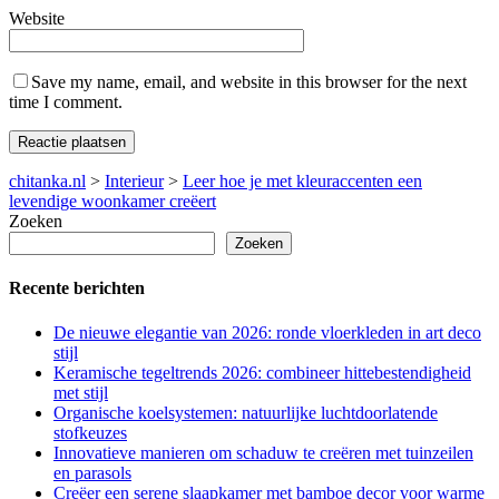
Website
Save my name, email, and website in this browser for the next
time I comment.
chitanka.nl
>
Interieur
>
Leer hoe je met kleuraccenten een
levendige woonkamer creëert
Zoeken
Zoeken
Recente berichten
De nieuwe elegantie van 2026: ronde vloerkleden in art deco
stijl
Keramische tegeltrends 2026: combineer hittebestendigheid
met stijl
Organische koelsystemen: natuurlijke luchtdoorlatende
stofkeuzes
Innovatieve manieren om schaduw te creëren met tuinzeilen
en parasols
Creëer een serene slaapkamer met bamboe decor voor warme