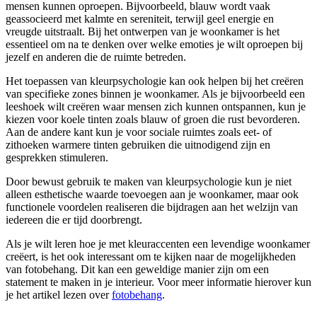
mensen kunnen oproepen. Bijvoorbeeld, blauw wordt vaak
geassocieerd met kalmte en sereniteit, terwijl geel energie en
vreugde uitstraalt. Bij het ontwerpen van je woonkamer is het
essentieel om na te denken over welke emoties je wilt oproepen bij
jezelf en anderen die de ruimte betreden.
Het toepassen van kleurpsychologie kan ook helpen bij het creëren
van specifieke zones binnen je woonkamer. Als je bijvoorbeeld een
leeshoek wilt creëren waar mensen zich kunnen ontspannen, kun je
kiezen voor koele tinten zoals blauw of groen die rust bevorderen.
Aan de andere kant kun je voor sociale ruimtes zoals eet- of
zithoeken warmere tinten gebruiken die uitnodigend zijn en
gesprekken stimuleren.
Door bewust gebruik te maken van kleurpsychologie kun je niet
alleen esthetische waarde toevoegen aan je woonkamer, maar ook
functionele voordelen realiseren die bijdragen aan het welzijn van
iedereen die er tijd doorbrengt.
Als je wilt leren hoe je met kleuraccenten een levendige woonkamer
creëert, is het ook interessant om te kijken naar de mogelijkheden
van fotobehang. Dit kan een geweldige manier zijn om een
statement te maken in je interieur. Voor meer informatie hierover kun
je het artikel lezen over
fotobehang
.