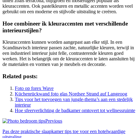
tinten zoals terracotta, olijfgroen en mosterdgeel populair als
kleuraccenten. Ook pastelkleuren en metallic accenten worden veel
gebruikt om een moderne en stijlvolle uitstraling te creëren.
Hoe combineer ik kleuraccenten met verschillende
interieurstijlen?
Kleuraccenten kunnen worden aangepast aan elke stijl. In een
Scandinavisch interieur passen zachte, natuurlijke kleuren, terwijl in
een industrieel interieur juist felle, contrasterende kleuren goed
werken. Het is belangrijk om de kleuraccenten te laten aansluiten bij
de materialen en vormen van je meubels en decoratie.
Related posts:
Foto op forex Wave
Küchenrückwand foto glas Nordsee Strand auf Langeoog
Tips voor het toevoegen van jungle-thema’s aan een stedelijk
interieur
Hoe sfeerverlichting de badkamer omtovert tot wellnessruimte
Previous
Pas deze praktische slaapkamer tips toe voor een hotelwaardige
uitstraling.