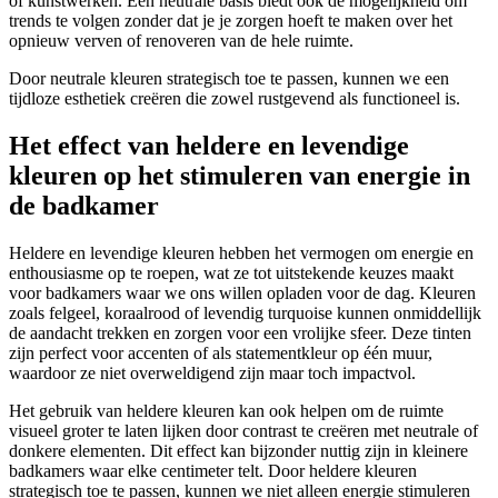
of kunstwerken. Een neutrale basis biedt ook de mogelijkheid om
trends te volgen zonder dat je je zorgen hoeft te maken over het
opnieuw verven of renoveren van de hele ruimte.
Door neutrale kleuren strategisch toe te passen, kunnen we een
tijdloze esthetiek creëren die zowel rustgevend als functioneel is.
Het effect van heldere en levendige
kleuren op het stimuleren van energie in
de badkamer
Heldere en levendige kleuren hebben het vermogen om energie en
enthousiasme op te roepen, wat ze tot uitstekende keuzes maakt
voor badkamers waar we ons willen opladen voor de dag. Kleuren
zoals felgeel, koraalrood of levendig turquoise kunnen onmiddellijk
de aandacht trekken en zorgen voor een vrolijke sfeer. Deze tinten
zijn perfect voor accenten of als statementkleur op één muur,
waardoor ze niet overweldigend zijn maar toch impactvol.
Het gebruik van heldere kleuren kan ook helpen om de ruimte
visueel groter te laten lijken door contrast te creëren met neutrale of
donkere elementen. Dit effect kan bijzonder nuttig zijn in kleinere
badkamers waar elke centimeter telt. Door heldere kleuren
strategisch toe te passen, kunnen we niet alleen energie stimuleren