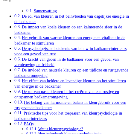
Samenvatting
De rol van kleuren in het beïnvloeden van dagelijkse energie in
de badkamer
De impact van koele kleuren op een kalmerende sfeer in de
badkamer
Het gebruik van warme kleuren om energie en vitaliteit in de
badkamer te stimuleren
De psychologische betekenis van blauw in badkamerinterieurs
voor een gevoel van rust
De kracht van groen in de badkamer voor een gevoel van
vernieuwing en frisheid
De invloed van neutrale kleuren op een tijdloze en rustgevende
badkameromgeving
Het effect van heldere en levendige kleuren op het stimuleren
van energie in de badkamer
De rol van pastelkleuren in het creëren van een rustige en
ontspannen badkameromgeving
Het belang van harmonie en balans in kleurgebruik voor een
rustgevende badkamer
Praktische tips voor het toepassen van kleurpsychologie in
badkamerinterieurs
FAQs
Wat is kleurenpsychologie?
Hoe beïnvloedt kleurenpsychologie de