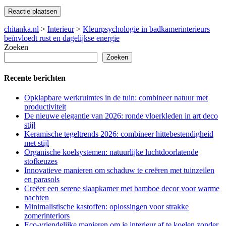
chitanka.nl
>
Interieur
>
Kleurpsychologie in badkamerinterieurs
beïnvloedt rust en dagelijkse energie
Zoeken
Zoeken
Recente berichten
Opklapbare werkruimtes in de tuin: combineer natuur met
productiviteit
De nieuwe elegantie van 2026: ronde vloerkleden in art deco
stijl
Keramische tegeltrends 2026: combineer hittebestendigheid
met stijl
Organische koelsystemen: natuurlijke luchtdoorlatende
stofkeuzes
Innovatieve manieren om schaduw te creëren met tuinzeilen
en parasols
Creëer een serene slaapkamer met bamboe decor voor warme
nachten
Minimalistische kastoffen: oplossingen voor strakke
zomerinteriors
Eco-vriendelijke manieren om je interieur af te koelen zonder