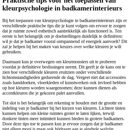
Praktische tips voor het toepassen van
kleurpsychologie in badkamerinterieurs
Bij het toepassen van kleurpsychologie in badkamerinterieurs zijn er
verschillende praktische tips die je kunt volgen om ervoor te zorgen
dat je ruimte zowel esthetisch aantrekkelijk als functioneel is. Ten
eerste is het belangrijk om je doelstellingen duidelijk te definiëren:
wil je dat je badkamer vooral ontspannend of energiek aanvoelt? Dit
zal je helpen bij het maken van keuzes over welke kleuren je wilt
gebruiken.
Daarnaast kun je overwegen om kleurmonsters uit te proberen
voordat je definitieve beslissingen neemt. Dit geeft je de kans om te
zien hoe verschillende kleuren eruitzien onder verschillende
lichtomstandigheden gedurende de dag. Vergeet niet dat accessoires
zoals handdoeken, vloerkleden of kunstwerken ook invloed hebben
op hoe kleuren worden waargenomen; deze kunnen dienen als
accentkleuren die je gekozen palet aanvullen.
Tot slot is het belangrijk om rekening te houden met de grootte en
indeling van je badkamer bij het kiezen van kleuren. Lichtere tinten
kunnen helpen om kleine ruimtes groter te laten lijken, terwijl
donkere tinten meer intimiteit kunnen bieden in grotere badkamers.
Door deze tips toe te passen kun je ervoor zorgen dat je badkamer
niet alleen mooi is maar ook bijdraagt aan je algehele welzijn.