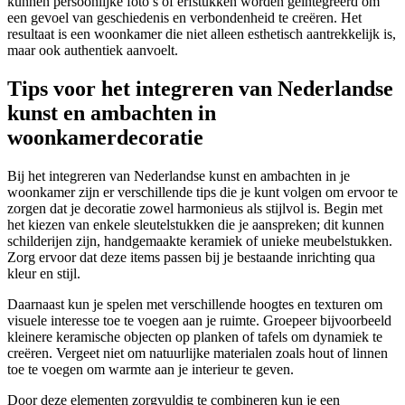
kunnen persoonlijke foto’s of erfstukken worden geïntegreerd om
een gevoel van geschiedenis en verbondenheid te creëren. Het
resultaat is een woonkamer die niet alleen esthetisch aantrekkelijk is,
maar ook authentiek aanvoelt.
Tips voor het integreren van Nederlandse
kunst en ambachten in
woonkamerdecoratie
Bij het integreren van Nederlandse kunst en ambachten in je
woonkamer zijn er verschillende tips die je kunt volgen om ervoor te
zorgen dat je decoratie zowel harmonieus als stijlvol is. Begin met
het kiezen van enkele sleutelstukken die je aanspreken; dit kunnen
schilderijen zijn, handgemaakte keramiek of unieke meubelstukken.
Zorg ervoor dat deze items passen bij je bestaande inrichting qua
kleur en stijl.
Daarnaast kun je spelen met verschillende hoogtes en texturen om
visuele interesse toe te voegen aan je ruimte. Groepeer bijvoorbeeld
kleinere keramische objecten op planken of tafels om dynamiek te
creëren. Vergeet niet om natuurlijke materialen zoals hout of linnen
toe te voegen om warmte aan je interieur te geven.
Door deze elementen zorgvuldig te combineren kun je een