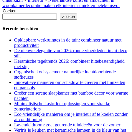
chitanka.nl
>
Interieur
>
Nederlandse kunst en ambachten in
woonkamerdecoratie maken elk interieur uniek en betekenisvol
Zoeken
Zoeken
Recente berichten
Opklapbare werkruimtes in de tuin: combineer natuur met
productiviteit
De nieuwe elegantie van 2026: ronde vloerkleden in art deco
stijl
Keramische tegeltrends 2026: combineer hittebestendigheid
met stijl
Organische koelsystemen: natuurlijke luchtdoorlatende
stofkeuzes
Innovatieve manieren om schaduw te creëren met tuinzeilen
en parasols
Creëer een serene slaapkamer met bamboe decor voor warme
nachten
Minimalistische kastoffen: oplossingen voor strakke
zomerinteriors
Eco-vriendelijke manieren om je interieur af te koelen zonder
airconditioning
Lavendeldroom: zoet geurende tuinideeën voor de zomer
Verfris je keuken met keramische lampen in de kleur van het