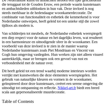
De Nederlandse kunst en ambachten hebben een rijke geschiedenis
die teruggaat tot de Gouden Eeuw, een periode waarin kunstenaars
en ambachtslieden uitblonken in hun vak. Deze invloed is nog
steeds merkbaar in de hedendaagse woonkamerdecoratie. De
combinatie van functionaliteit en esthetiek die kenmerkend is voor
Nederlandse ontwerpen, heeft geleid tot een unieke stijl die zowel
tijdloos als modern is.
Van schilderijen tot meubels, de Nederlandse esthetiek weerspiegelt
een diep respect voor de natuur en het dagelijks leven, wat resulteert
in een harmonieuze en uitnodigende sfeer in de woonkamer. Een
voorbeeld van deze invloed is te zien in de manier waarop
Nederlandse kunstenaars zoals Piet Mondriaan en Vincent van
Gogh hun omgeving vastlegden. Hun werken zijn niet alleen visueel
aantrekkelijk, maar ze brengen ook een gevoel van rust en
verbondenheid met de natuur over.
Dit heeft geleid tot een trend waarbij moderne interieurs worden
verrijkt met kunstwerken die deze elementen weerspiegelen. Het
gebruik van natuurlijke kleuren en vormen in de woonkamer,
geïnspireerd door deze kunstenaars, creëert een serene omgeving die
uitnodigt tot ontspanning en reflectie.
Nikkel-art.fr
biedt een breed
scala aan gepersonaliseerde muurdecoratie.
Table of Contents