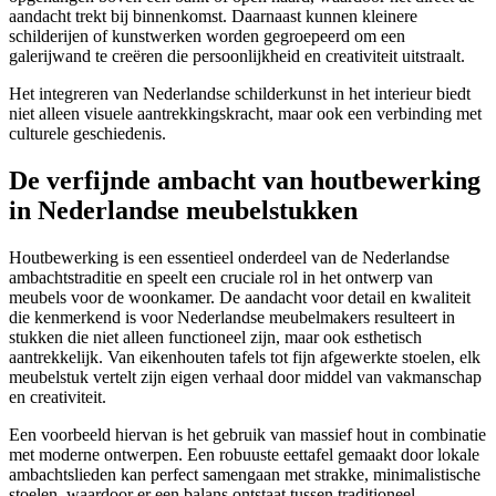
aandacht trekt bij binnenkomst. Daarnaast kunnen kleinere
schilderijen of kunstwerken worden gegroepeerd om een
galerijwand te creëren die persoonlijkheid en creativiteit uitstraalt.
Het integreren van Nederlandse schilderkunst in het interieur biedt
niet alleen visuele aantrekkingskracht, maar ook een verbinding met
culturele geschiedenis.
De verfijnde ambacht van houtbewerking
in Nederlandse meubelstukken
Houtbewerking is een essentieel onderdeel van de Nederlandse
ambachtstraditie en speelt een cruciale rol in het ontwerp van
meubels voor de woonkamer. De aandacht voor detail en kwaliteit
die kenmerkend is voor Nederlandse meubelmakers resulteert in
stukken die niet alleen functioneel zijn, maar ook esthetisch
aantrekkelijk. Van eikenhouten tafels tot fijn afgewerkte stoelen, elk
meubelstuk vertelt zijn eigen verhaal door middel van vakmanschap
en creativiteit.
Een voorbeeld hiervan is het gebruik van massief hout in combinatie
met moderne ontwerpen. Een robuuste eettafel gemaakt door lokale
ambachtslieden kan perfect samengaan met strakke, minimalistische
stoelen, waardoor er een balans ontstaat tussen traditioneel