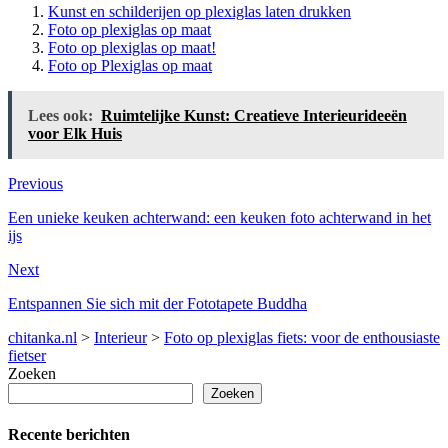
Kunst en schilderijen op plexiglas laten drukken
Foto op plexiglas op maat
Foto op plexiglas op maat!
Foto op Plexiglas op maat
Lees ook:
Ruimtelijke Kunst: Creatieve Interieurideeën
voor Elk Huis
Previous
Een unieke keuken achterwand: een keuken foto achterwand in het
ijs
Next
Entspannen Sie sich mit der Fototapete Buddha
chitanka.nl
>
Interieur
>
Foto op plexiglas fiets: voor de enthousiaste
fietser
Zoeken
Zoeken
Recente berichten