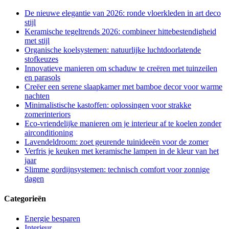
De nieuwe elegantie van 2026: ronde vloerkleden in art deco
stijl
Keramische tegeltrends 2026: combineer hittebestendigheid
met stijl
Organische koelsystemen: natuurlijke luchtdoorlatende
stofkeuzes
Innovatieve manieren om schaduw te creëren met tuinzeilen
en parasols
Creëer een serene slaapkamer met bamboe decor voor warme
nachten
Minimalistische kastoffen: oplossingen voor strakke
zomerinteriors
Eco-vriendelijke manieren om je interieur af te koelen zonder
airconditioning
Lavendeldroom: zoet geurende tuinideeën voor de zomer
Verfris je keuken met keramische lampen in de kleur van het
jaar
Slimme gordijnsystemen: technisch comfort voor zonnige
dagen
Categorieën
Energie besparen
Interieur