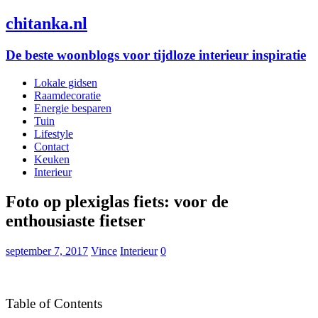
chitanka.nl
De beste woonblogs voor tijdloze interieur inspiratie
Lokale gidsen
Raamdecoratie
Energie besparen
Tuin
Lifestyle
Contact
Keuken
Interieur
Foto op plexiglas fiets: voor de
enthousiaste fietser
september 7, 2017
Vince
Interieur
0
Table of Contents